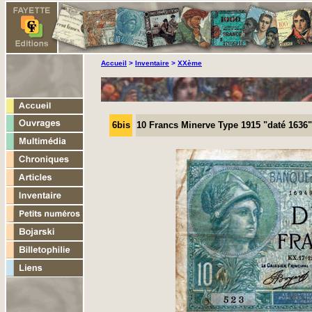
Accueil
>
Inventaire
>
XXème
6bis
10 Francs Minerve Type 1915 "daté 1636"