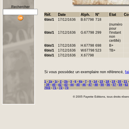
Rechercher
Réf.
Date
Alph.
N°
Etat
Co
6bis/1
17/12/1636
B.67798
718
(numéro
pour
6bis/1
17/12/1636
G.67798
299
l'instant
non
certifié)
6bis/1
17/12/1636
H.67798
698
B+
6bis/1
17/12/1636
W.67798
523
TB+
6bis/1
17/12/1636
X.67798
Si vous possédez un exemplaire non référencé,
fa
1
-
1b
-
1t
-
2
-
2b
-
3
-
6
-
6b
-
7
-
9
-
14
-
15
-
18
-
19
-
20
-
21
-
39
-
40
-
42
-
43
-
44
-
45
-
46
-
47
-
48
-
50
-
56
-
57
-
59
-
62
70/2
-
71
-
72
-
73
© 2005 Fayette Editions, tous droits réser